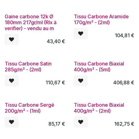
Gaine carbone 12k Ø
Tissu Carbone Aramide
180mm 217gr/ml (Rlx à
170g/m² - (2ml)
verifier) - vendu au m
104,81
€
43,40
€
Tissu Carbone Satin
Tissu Carbone Biaxial
285g/m² - (2ml)
400g/m² - (5ml)
110,67
€
406,88
€
Tissu Carbone Sergé
Tissu Carbone Biaxial
200g/m² - (1ml)
400g/m² - (2ml)
85,17
€
162,75
€