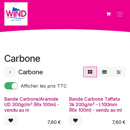
Se rendre au contenu
Carbone
Carbone
Afficher les prix TTC
Bande Carbone/Aramide
Bande Carbone Taffeta
UD 300gr/m² (Rlx 100m) -
3k 200g/m² - l:100mm
vendu au m
(Rlx 100m) - vendu au ml
7,60
€
7,60
€