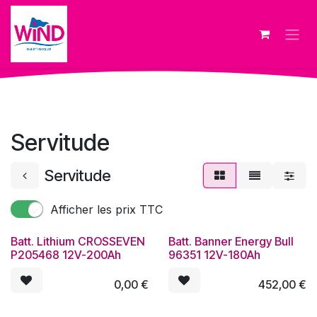
Se rendre au contenu
Servitude
Servitude
Afficher les prix TTC
Batt. Lithium CROSSEVEN
Batt. Banner Energy Bull
P205468 12V-200Ah
96351 12V-180Ah
0,00
€
452,00
€