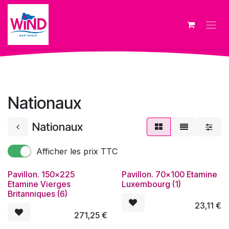
Se rendre au contenu
Nationaux
Nationaux
Afficher les prix TTC
Pavillon. 150x225
Pavillon. 70x100 Etamine
Etamine Vierges
Luxembourg (1)
Britanniques (6)
23,11
€
271,25
€