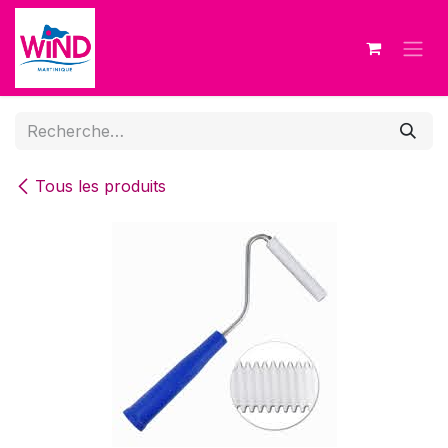
Se rendre au contenu
Tous les produits