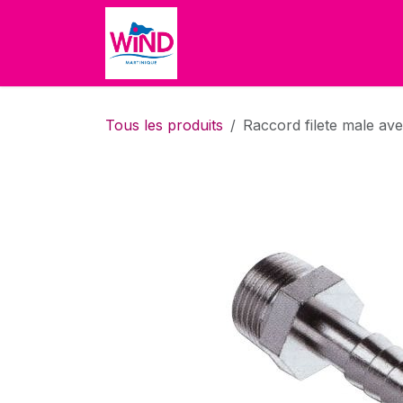
Se rendre au contenu
Accueil
Boutique
À propo
Tous les produits
Raccord filete male av