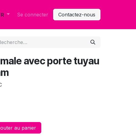
Se connecter
Contactez-nous
FR
 male avec porte tuyau
mm
C
outer au panier