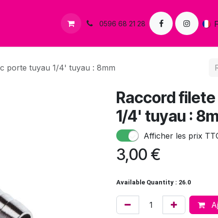
s
Contactez-nous
0596 68 21 28
ec porte tuyau 1/4' tuyau : 8mm
Raccord filete
1/4' tuyau : 8
Afficher les prix TT
3,00
€
Available Quantity : 26.0
Aj