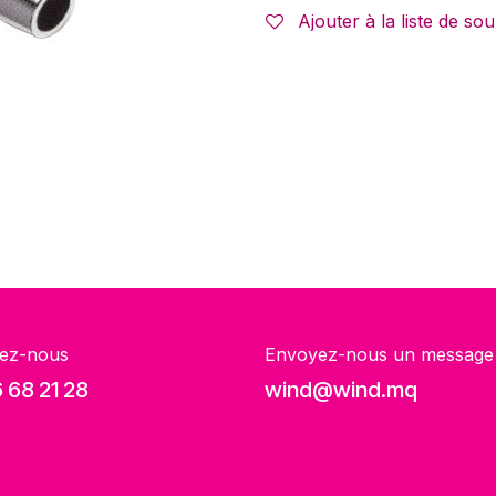
Ajouter à la liste de sou
ez-nous
Envoyez-nous un message
 68 21 28
wind@wind.mq