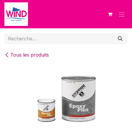
Se rendre au contenu
Tous les produits