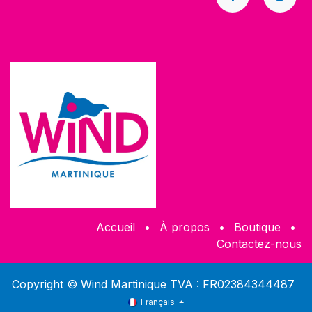
Accueil
•
À propos
•
​Boutique
•
Contactez-nous
Copyright © Wind Martinique TVA : FR02384344487
Français