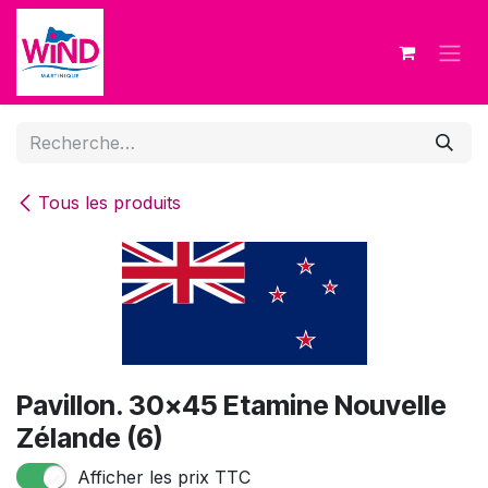
Se rendre au contenu
Tous les produits
Pavillon. 30x45 Etamine Nouvelle
Zélande (6)
Afficher les prix TTC