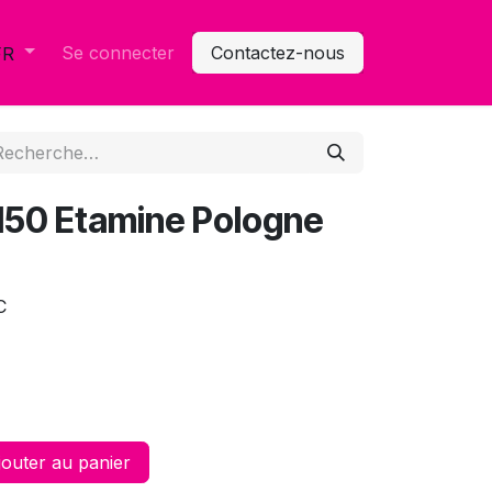
Se connecter
Contactez-nous
FR
x150 Etamine Pologne
C
outer au panier