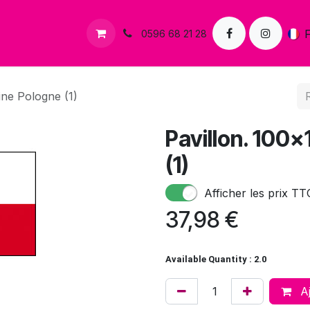
s
Contactez-nous
0596 68 21 28
ine Pologne (1)
Pavillon. 100
(1)
Afficher les prix TT
37,98
€
Available Quantity : 2.0
Aj