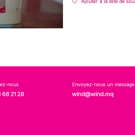
Ajouter à la liste de sou
ez-nous
Envoyez-nous un message
 68 21 28
wind@wind.mq