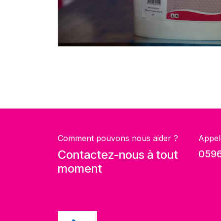
Comment pouvons nous aider ?
Appel
Contactez-nous à tout
0596
moment