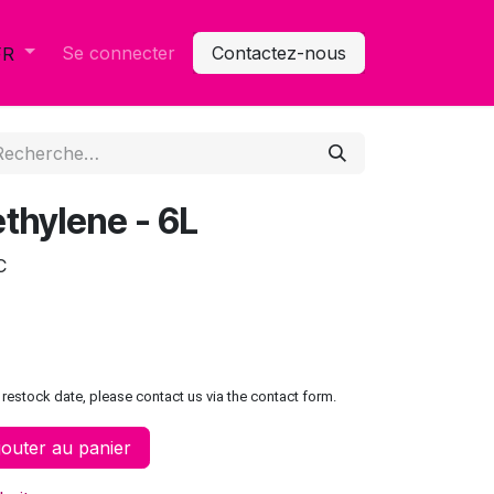
Se connecter
Contactez-nous
FR
ethylene - 6L
C
restock date, please contact us via the contact form.
outer au panier