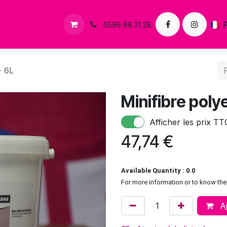
s
Contactez-nous
0596 68 21 28
- 6L
Minifibre poly
Afficher les prix TT
47,74
€
Available Quantity : 0.0
For more information or to know the 
Aj