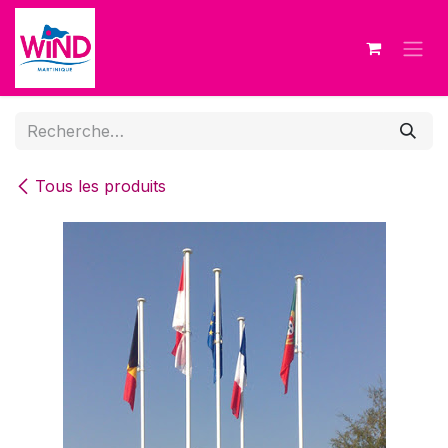
Se rendre au contenu
Tous les produits