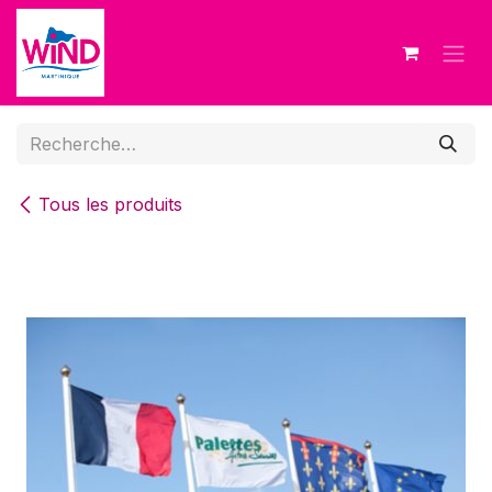
Se rendre au contenu
Tous les produits