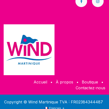
Accueil
•
À propos
•
​Boutique
•
Contactez-nous
Copyright © Wind Martinique TVA : FR02384344487
Français