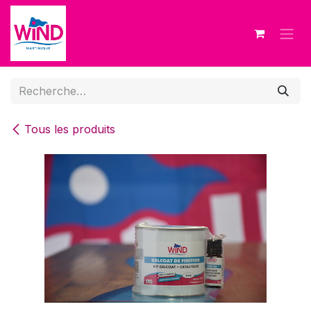
Se rendre au contenu
Tous les produits