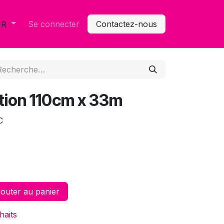
Se connecter
Contactez-nous
FR
ction 110cm x 33m
C
outer au panier
haits