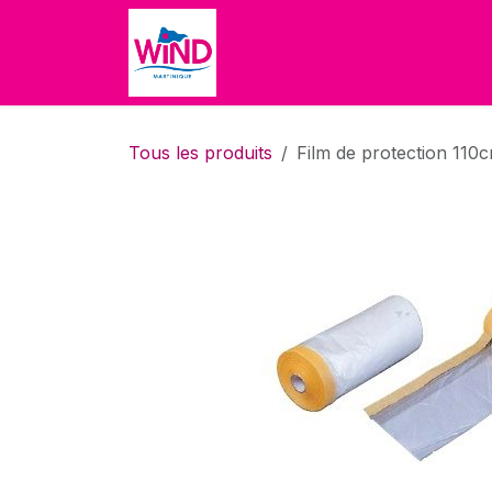
Se rendre au contenu
Accueil
Boutique
À propo
Tous les produits
Film de protection 110