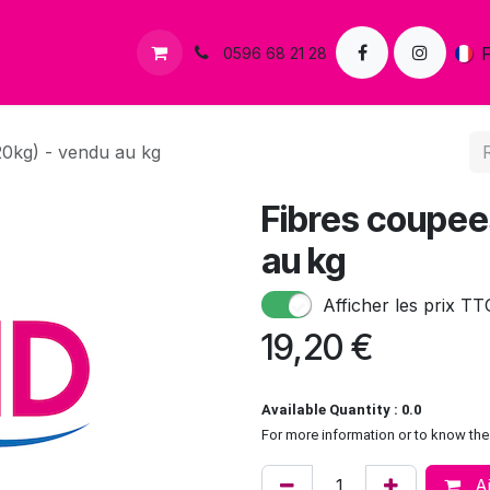
s
Contactez-nous
0596 68 21 28
0kg) - vendu au kg
Fibres coupee
au kg
Afficher les prix TT
19,20
€
Available Quantity : 0.0
For more information or to know the 
Aj