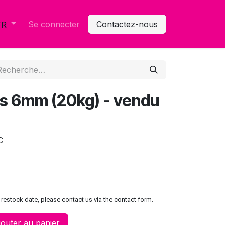
Se connecter
Contactez-nous
FR
s 6mm (20kg) - vendu
C
restock date, please contact us via the contact form.
outer au panier