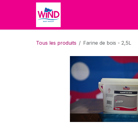
Se rendre au contenu
Accueil
Boutique
À propo
Tous les produits
Farine de bois - 2,5L