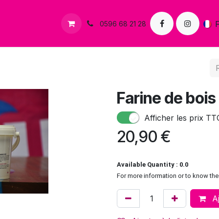
s
Contactez-nous
0596 68 21 28
Farine de bois
Afficher les prix TT
20,90
€
Available Quantity : 0.0
For more information or to know the 
Aj