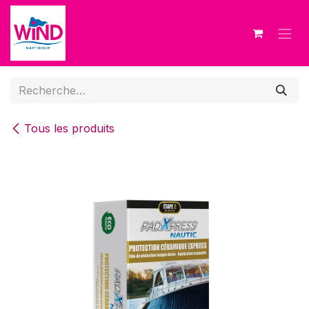
Se rendre au contenu
Tous les produits