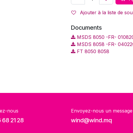
Ajouter à la liste de sou
Documents
MSDS 8050 -FR- 010820
MSDS 8058 -FR- 040220
FT 8050 8058
ez-nous
Envoyez-nous un message
 68 21 28
wind@wind.mq