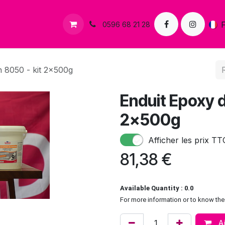
s
Contactez-nous
0596 68 21 28
n 8050 - kit 2x500g
Enduit Epoxy d
2x500g
Afficher les prix TT
81,38
€
Available Quantity : 0.0
For more information or to know the 
Aj