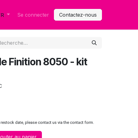
Se connecter
Contactez-nous
FR
e Finition 8050 - kit
C
restock date, please contact us via the contact form.
outer au panier