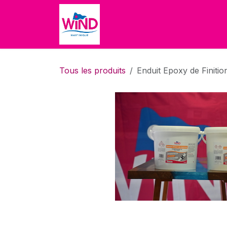
Se rendre au contenu
Accueil
Boutique
À propo
Tous les produits
Enduit Epoxy de Finitio