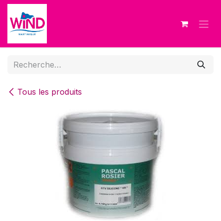
Se rendre au contenu
Tous les produits