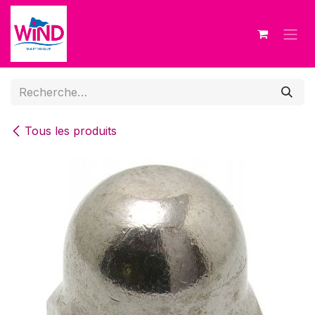
Se rendre au contenu
Tous les produits