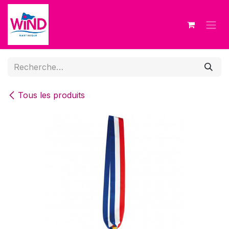
Se rendre au contenu
Tous les produits