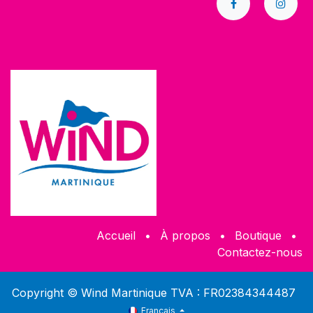
Accueil
•
À propos
•
​Boutique
•
Contactez-nous
Copyright © Wind Martinique TVA : FR02384344487
Français