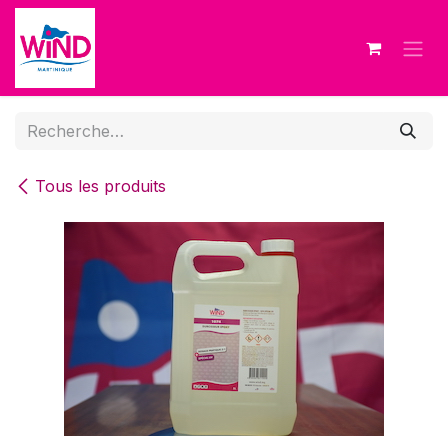
Se rendre au contenu
Tous les produits