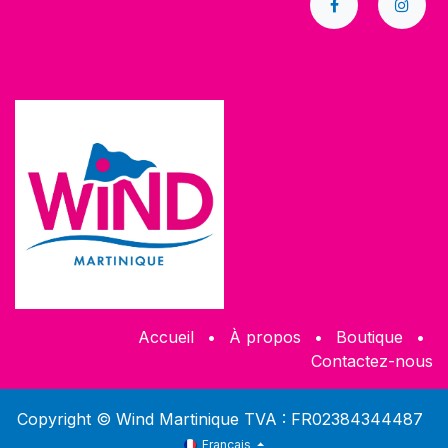
Accueil
•
À propos
•
​Boutique
•
Contactez-nous
Copyright © Wind Martinique TVA : FR02384344487
Français