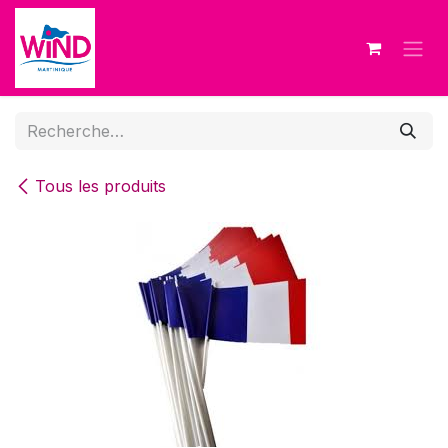
Se rendre au contenu
Tous les produits