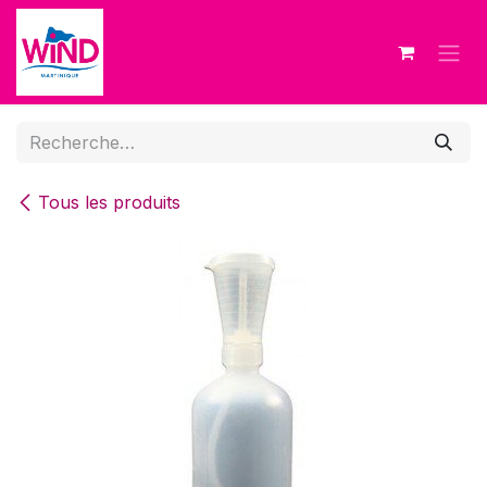
Se rendre au contenu
Tous les produits