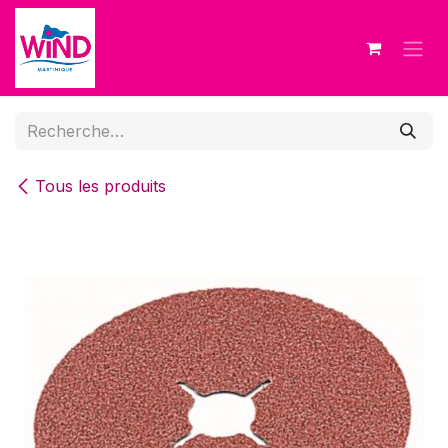
Se rendre au contenu
Tous les produits