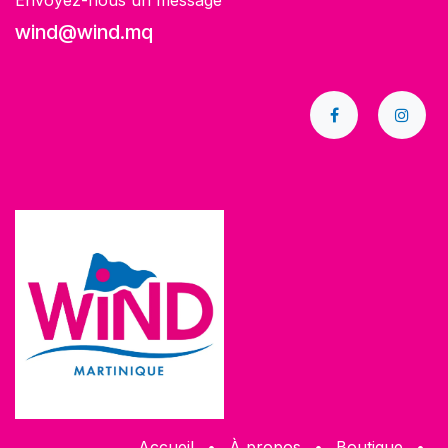
Envoyez-nous un message
wind@wind.mq
Accueil
•
À propos
•
​Boutique
•