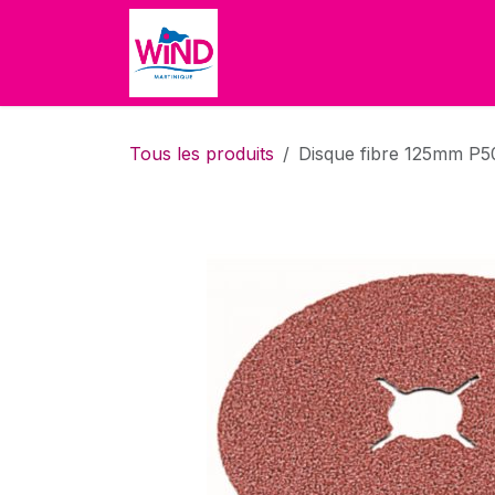
Se rendre au contenu
Accueil
Boutique
À propo
Tous les produits
Disque fibre 125mm P5