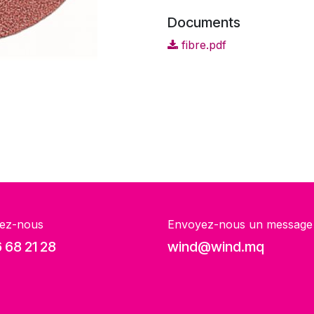
Documents
fibre.pdf
ez-nous
Envoyez-nous un message
 68 21 28
wind@wind.mq