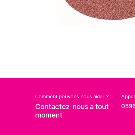
Comment pouvons nous aider ?
Appel
Contactez-nous à tout
0596
moment