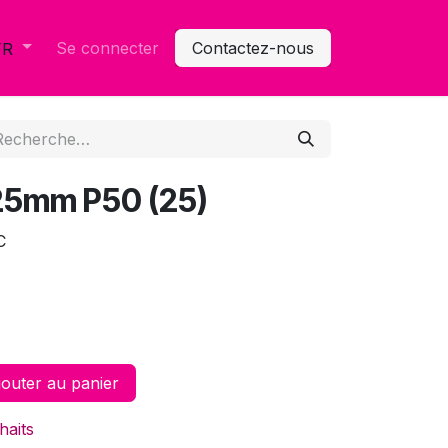
Se connecter
Contactez-nous
FR
125mm P50 (25)
C
outer au panier
haits