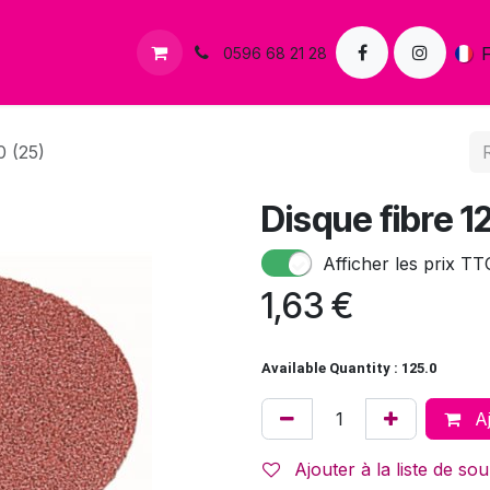
s
Contactez-nous
0596 68 21 28
0 (25)
Disque fibre 
Afficher les prix TT
1,63
€
Available Quantity : 125.0
Aj
Ajouter à la liste de sou