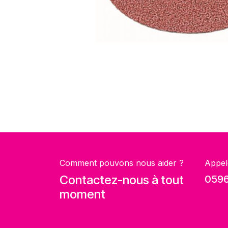
Comment pouvons nous aider ?
Appel
Contactez-nous à tout
0596
moment