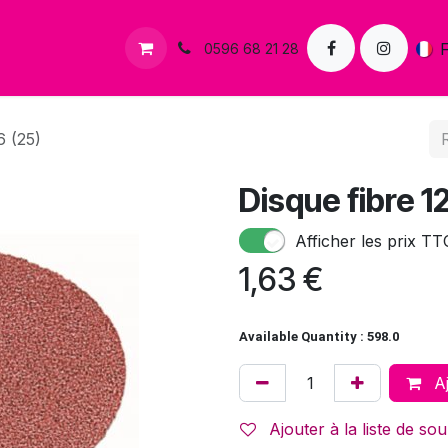
s
Contactez-nous
0596 68 21 28
6 (25)
Disque fibre 
Afficher les prix TT
1,63
€
Available Quantity : 598.0
Aj
Ajouter à la liste de sou