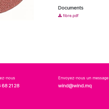
Documents
fibre.pdf
ez-nous
Envoyez-nous un message
 68 21 28
wind@wind.mq