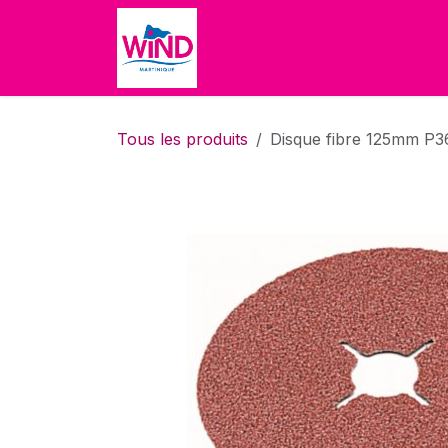
Se rendre au contenu
Accueil
Boutique
À propo
Tous les produits
Disque fibre 125mm P3