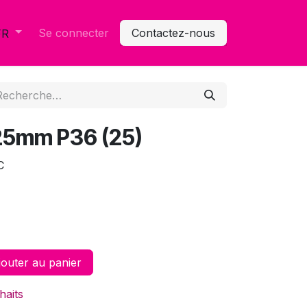
Se connecter
Contactez-nous
FR
125mm P36 (25)
C
outer au panier
haits