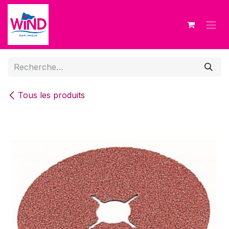
Se rendre au contenu
Tous les produits