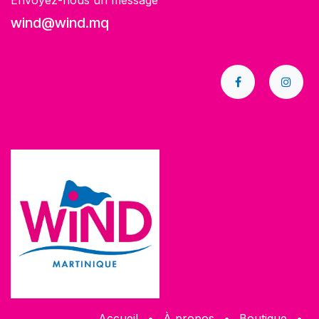
Envoyez-nous un message
wind@wind.mq
Accueil
•
À propos
•
​Boutique
•