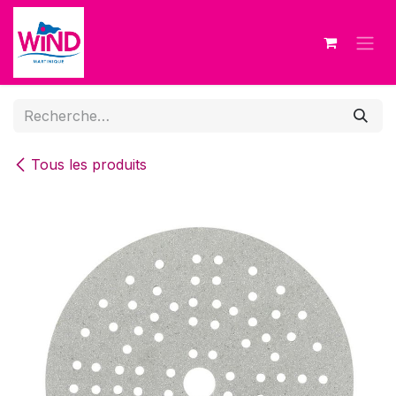
Se rendre au contenu
Tous les produits