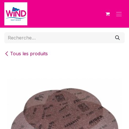
Se rendre au contenu
Tous les produits