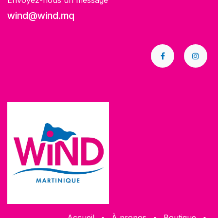
Envoyez-nous un message
wind@wind.mq
Accueil
•
À propos
•
​Boutique
•