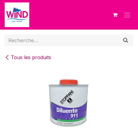
Se rendre au contenu
Tous les produits