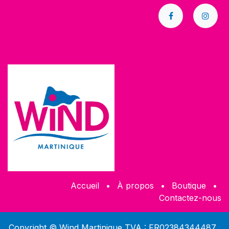
Accueil
•
À propos
•
​Boutique
•
Contactez-nous
Copyright © Wind Martinique TVA : FR02384344487