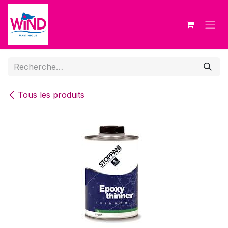
Se rendre au contenu
Tous les produits