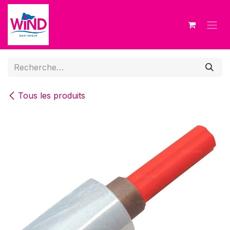
Se rendre au contenu
Tous les produits