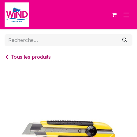
Se rendre au contenu
Tous les produits