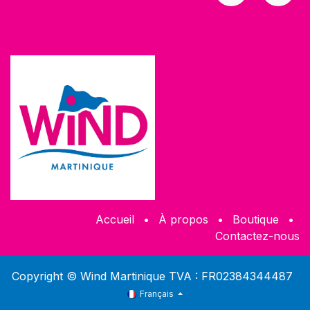
Accueil
•
À propos
•
​Boutique
•
Contactez-nous
Copyright © Wind Martinique TVA : FR02384344487
Français