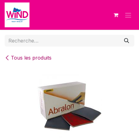
Se rendre au contenu
Tous les produits