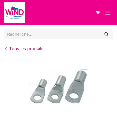
Se rendre au contenu
Tous les produits