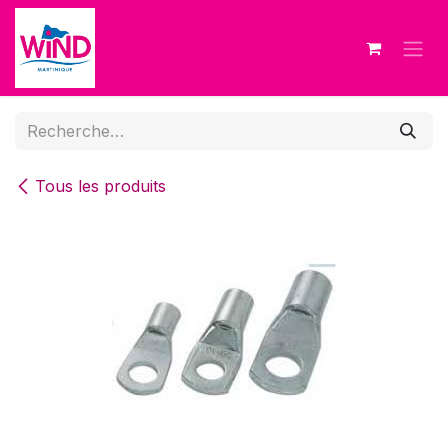
Se rendre au contenu
Tous les produits