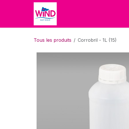
Se rendre au contenu
Accueil
Boutique
À propo
Tous les produits
Corrobril - 1L (15)