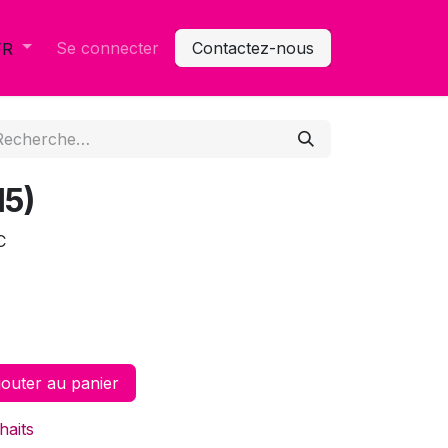
Se connecter
Contactez-nous
FR
15)
C
outer au panier
haits