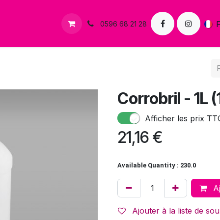
s
Contactez-nous
0596 68 21 28
Corrobril - 1L (
Afficher les prix TT
21,16
€
Available Quantity : 230.0
Aj
Ajouter à la liste de sou