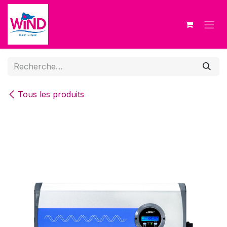
Se rendre au contenu
Tous les produits