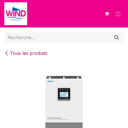
Se rendre au contenu
Tous les produits