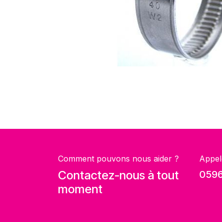
Comment pouvons nous aider ?
Appel
Contactez-nous à tout
0596
moment