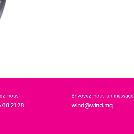
ez-nous
Envoyez-nous un message
 68 21 28
wind@wind.mq