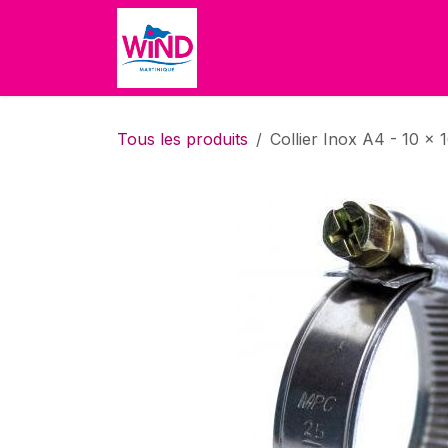
Se rendre au contenu
Accueil
Boutique
À propo
Tous les produits
Collier Inox A4 - 10 x