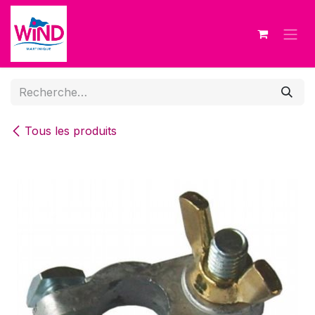
Se rendre au contenu
Tous les produits