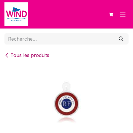
Se rendre au contenu
Tous les produits