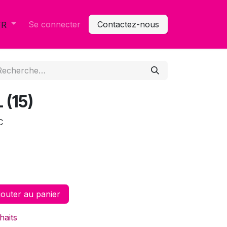
Se connecter
Contactez-nous
FR
 (15)
C
outer au panier
haits