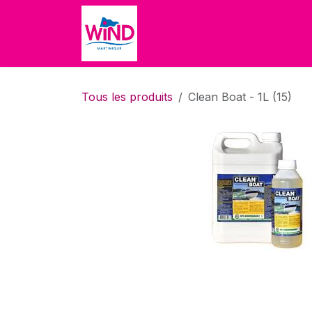
Se rendre au contenu
Accueil
Boutique
À propo
Tous les produits
Clean Boat - 1L (15)