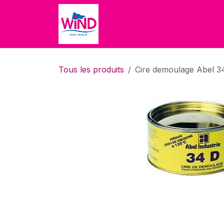
Se rendre au contenu
Accueil
Boutique
À propo
Tous les produits
Cire demoulage Abel 3