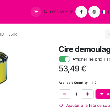
s
Contactez-nous
0596 68 21 28
4D - 350g
Cire demoulag
Afficher les prix TT
53,49
€
Available Quantity : 11.0
Aj
Ajouter à la liste de sou