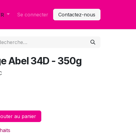
Se connecter
Contactez-nous
FR
e Abel 34D - 350g
C
outer au panier
haits