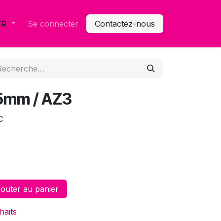
Se connecter
Contactez-nous
FR
5mm / AZ3
C
outer au panier
haits