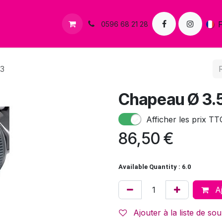
s
Contactez-nous
0596 68 21 28
Z3
Chapeau Ø 3.
Afficher les prix TT
86,50
€
Available Quantity : 6.0
Aj
Ajouter à la liste de sou