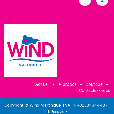
Accueil
•
À propos
•
​Boutique
•
Contactez-nous
Copyright © Wind Martinique TVA : FR02384344487
Français