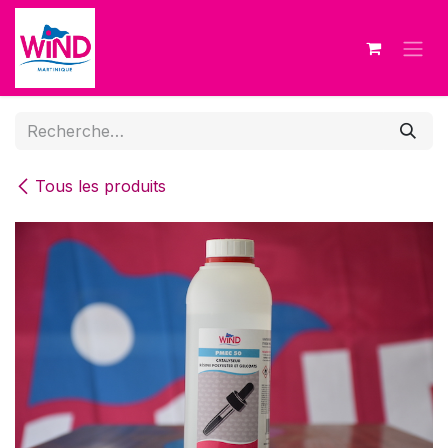
Se rendre au contenu
Tous les produits