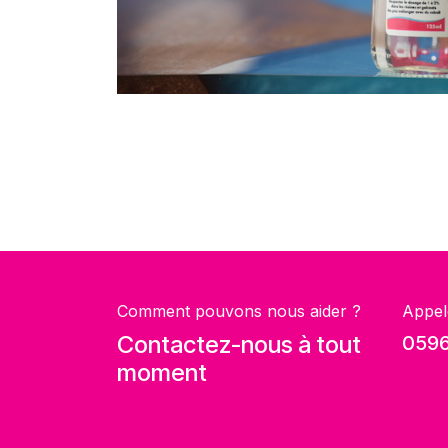
Comment pouvons nous aider ?
Appel
Contactez-nous à tout
0596
moment