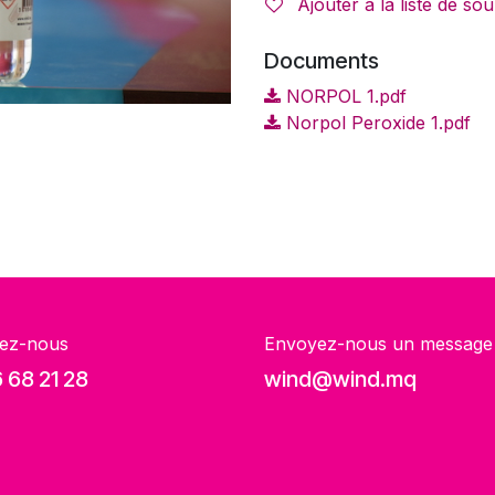
Ajouter à la liste de sou
Documents
NORPOL 1.pdf
Norpol Peroxide 1.pdf
ez-nous
Envoyez-nous un message
 68 21 28
wind@wind.mq