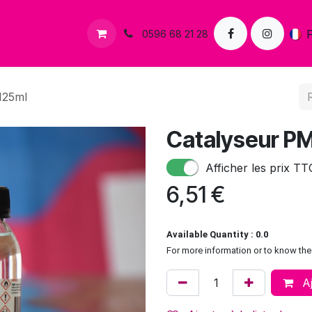
s
Contactez-nous
0596 68 21 28
125ml
Catalyseur PM
Afficher les prix TT
6,51
€
Available Quantity : 0.0
For more information or to know the 
Aj